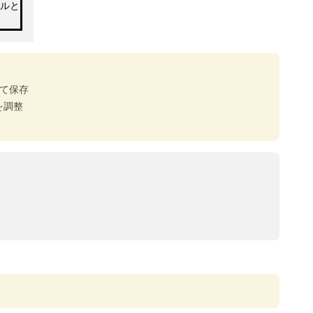
して保存
を調整