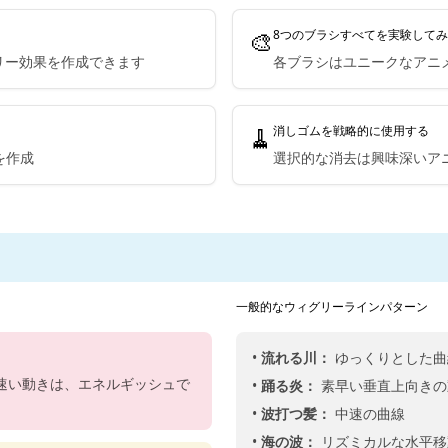
🎨
8つのブラシすべてを実験して
リー効果を作成できます
各ブラシはユニークなアニ
🧹
消しゴムを戦略的に使用する
を作成
選択的な消去は興味深いア
一般的なウィグリーラインパターン
•
流れる川：
ゆっくりとした曲
速い動きは、エネルギッシュで
•
踊る炎：
素早い垂直上向きの
•
波打つ髪：
中速の曲線
•
海の波：
リズミカルな水平移